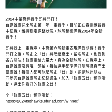
2024中華職棒賽季即將開打！
台鋼雄鷹迎來隊史第一年一軍賽季，目前正在春訓練習賽
中征戰，維持穩定調整狀況，球隊積極備戰2024年全新
賽季！
即將登上一軍戰場，中職第六隊新軍表現備受期待！賽季
開打之後，隊史之「首」將陸續產出，留名隊史，也受到
各方關注！群鷹團結力量大，身為全新球隊，在戰場上，
台鋼雄鷹沒有唯一領袖，每位選手都準備好隨時挺身而出
當鷹雄！每個人都可能是隊史「首」創，邀請球迷朋友一
同參與台鋼雄鷹隊史紀錄誕生，加入「群鷹五首」預測活
動，選出你看好的群鷹之首！
🦅「群鷹五首」預測活動：
https://2024tsghawks.efunad.com/winner/
⠀⠀⠀⠀⠀⠀⠀⠀