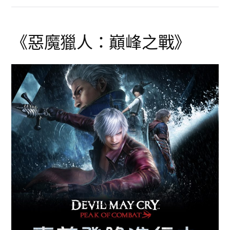
《惡魔獵人：巔峰之戰》