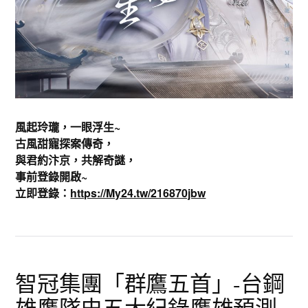
風起玲瓏，一眼浮生~
古風甜寵探案傳奇，
與君約汴京，共解奇謎，
事前登錄開啟~
立即登錄：
https://My24.tw/216870jbw
智冠集團「群鷹五首」-台鋼
雄鷹隊史五大紀錄鷹雄預測