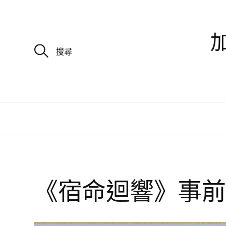
加
搜
尋
關
鍵
字
:
《宿命迴響》事前