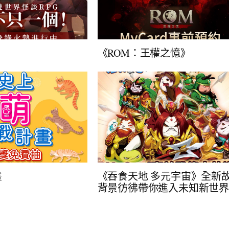
》
《ROM：王權之憶》
畫
《吞食天地 多元宇宙》全新
背景彷彿帶你進入未知新世界