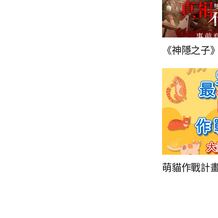
《神隱之子
萌貓作戰計