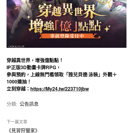
穿越異世界，增強億點點！
IP正版3D動畫卡牌RPG，
參與預約，上線無門檻領取「雅兒貝德·泳裝」外觀＋
1000連抽！
立刻穿越：
https://My24.tw/223710jbw
分類:
公告訊息
下一篇文章
《見習狩獵家》